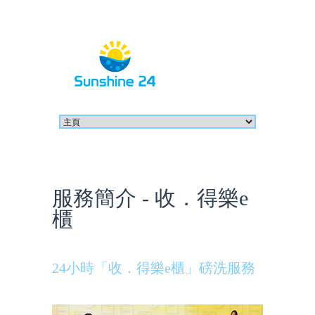
服務簡介 - 收．得樂e
櫃
24小時「收．得樂e櫃」磅洗服務