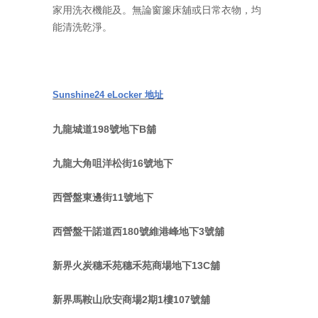
家用洗衣機能及。無論窗簾床舖或日常衣物，均
能清洗乾淨。
Sunshine24 eLocker
地址
九龍城道198號地下B舖
九龍大角咀洋松街16號地下
西營盤東邊街11號地下
西營盤干諾道西180號維港峰地下3號舖
新界火炭穗禾苑穗禾苑商場地下13C舖
新界馬鞍山欣安商場2期1樓107號舖