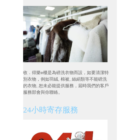
收．得樂e櫃是為磅洗衣物而設，如要清潔特
別衣物，例如羽絨, 棉被, 絲絹類等不能磅洗
的衣物, 恕未必能提供服務，屆時我們的客戶
服務部會與你聯絡。
24小時寄存服務