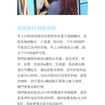
存放取回 輕鬆容易
早上10時前把磅洗衣物寄存在電子儲物櫃內，並
按衣物磅數以「八達通」咭付款，下午5時後即
可取回已洗淨的衣物。早上10時後放入e櫃，隔
天下午5時後即可取。
我們的服務員會從e櫃取出衣服，為您清洗、乾
衣、折疊，並放回e櫃內。完成後，系統會自動
發出手機短訊，通知您取衣密碼。您可於收到短
訊後24小時內，到店內取回已洗淨的衣物。提取
衣物時，您只需在e櫃的顯示屏幕上輸入密碼，
櫃門便會自動打開。
我們會為您提供24小時免費儲存衣物服務，讓您
更具彈性地安排取衣時間。逾時收費為每24小時
$30，系統會發出提示短訊給您。