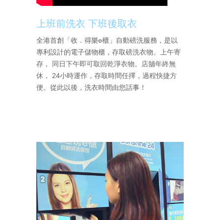
上班前洗衣 下班後取衣
全港首創「收．得樂e櫃」自動磅洗服務，是以
專利設計的電子儲物櫃，存取磅洗衣物。上午寄
存， 同日下午即可取回乾淨衣物。店舖年終無
休， 24小時運作，存取時間任擇，過程快捷方
便。從此以後，洗衣時間由您話事！